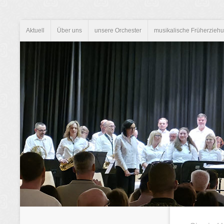
Aktuell
Über uns
unsere Orchester
musikalische Früherzieh