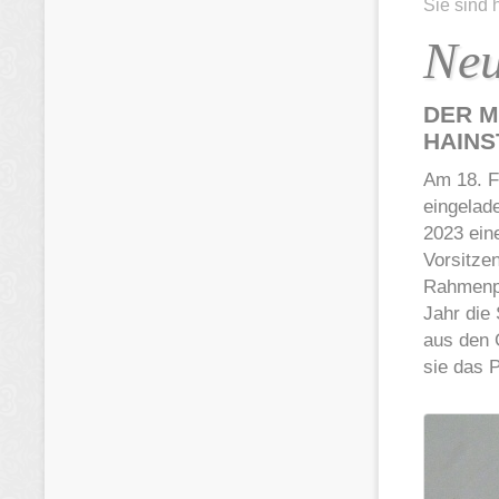
Sie sind 
Neu
DER M
HAINS
Am 18. F
eingelad
2023 eine
Vorsitze
Rahmenpr
Jahr die 
aus den 
sie das 