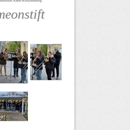
meonstift Klein-Krotzenburg
meonstift