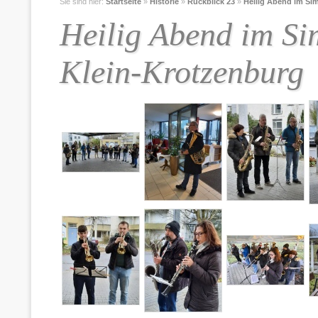
Sie sind hier:
Startseite
»
Historie
»
Rückblick 23
»
Heilig Abend im Si
Heilig Abend im Si
Klein-Krotzenburg