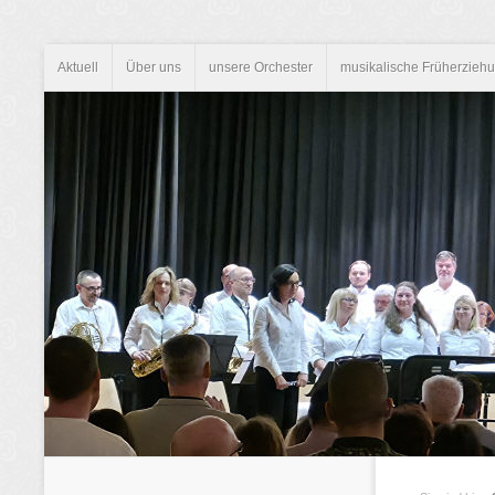
Aktuell
Über uns
unsere Orchester
musikalische Früherzieh