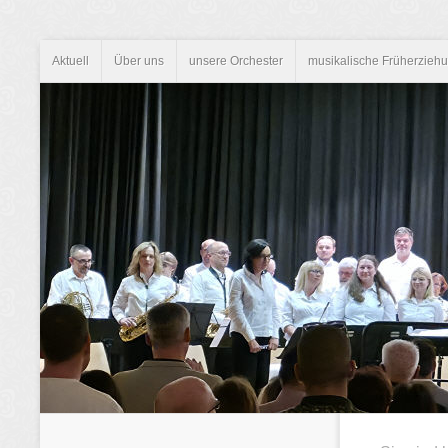
Aktuell
Über uns
unsere Orchester
musikalische Früherzieh