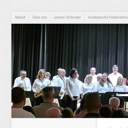
Aktuell
Über uns
unsere Orchester
musikalische Früherzieh